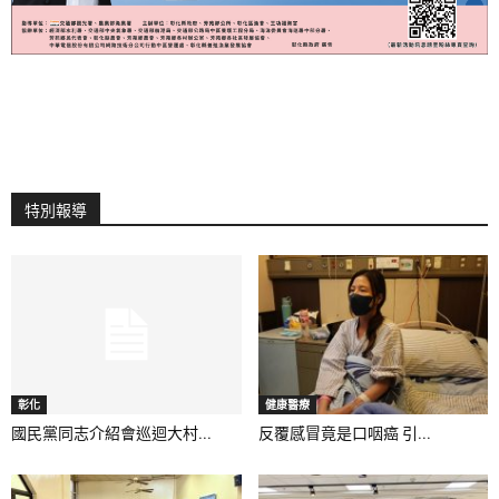
特別報導
彰化
健康醫療
國民黨同志介紹會巡迴大村...
反覆感冒竟是口咽癌 引...