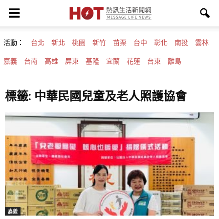
活動：
台北
新北
桃園
新竹
苗栗
台中
彰化
南投
雲林
嘉義
台南
高雄
屏東
基隆
宜蘭
花蓮
台東
離島
標籤: 中華民國兒童及老人照護協會
嘉義