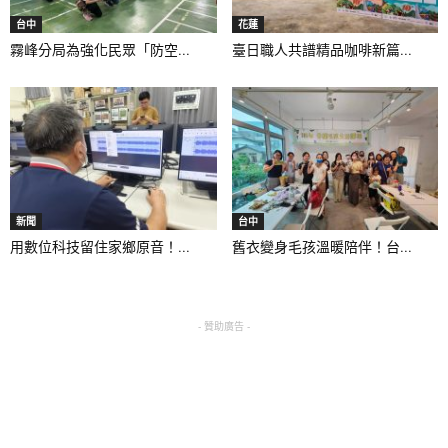
台中
花蓮
霧峰分局為強化民眾「防空...
臺日職人共譜精品咖啡新篇...
新聞
台中
用數位科技留住家鄉原音！...
舊衣變身毛孩溫暖陪伴！台...
- 贊助廣告 -