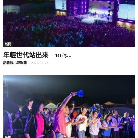
新聞
年輕世代站出來 10/5...
記者扶小萍報導
-
2025-09-23
新聞