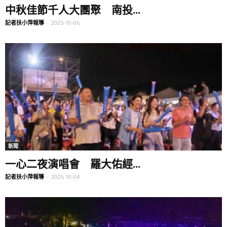
中秋佳節千人大團聚 南投...
記者扶小萍報導
-
2025-10-06
新聞
一心二夜演唱會 羅大佑經...
記者扶小萍報導
-
2025-10-04