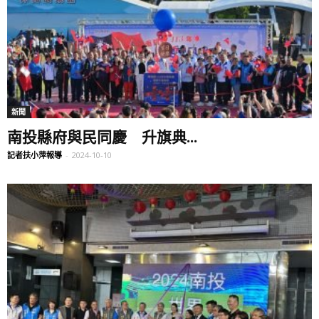
新聞
南投縣府與民同慶 升旗典...
記者扶小萍報導
-
2024-10-10