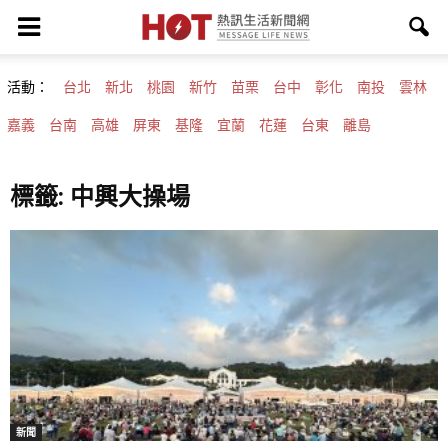
活動：
台北
新北
桃園
新竹
苗栗
台中
彰化
南投
雲林
嘉義
台南
高雄
屏東
基隆
宜蘭
花蓮
台東
離島
標籤: 中興大操場
新聞