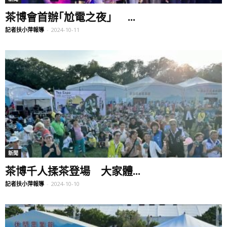
茶博會首辦｢尬電之夜」 ...
記者扶小萍報導
-
2024-10-11
新聞
茶博千人揉茶登場 大家體...
記者扶小萍報導
-
2024-10-10