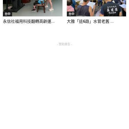
台中
台中
永信社福用科技翻轉高齡運...
大雅「這6路」水管老舊 ...
- 贊助廣告 -