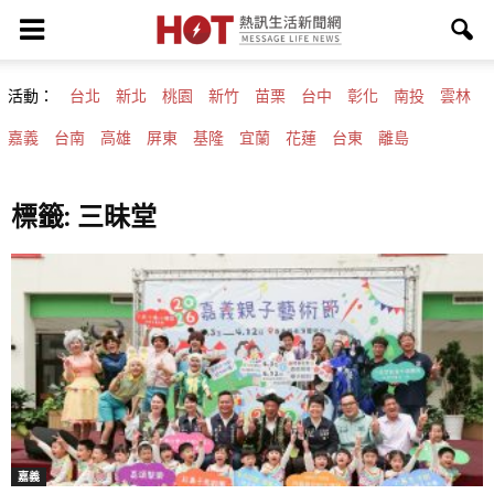
活動：
台北
新北
桃園
新竹
苗栗
台中
彰化
南投
雲林
嘉義
台南
高雄
屏東
基隆
宜蘭
花蓮
台東
離島
標籤: 三昧堂
嘉義