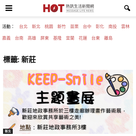
活動：
台北
新北
桃園
新竹
苗栗
台中
彰化
南投
雲林
嘉義
台南
高雄
屏東
基隆
宜蘭
花蓮
台東
離島
標籤: 新莊
新北