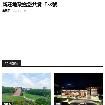
新莊地政邀您共賞「28號...
編輯部
-
2025-01-13
特別報導
校園區
雲林