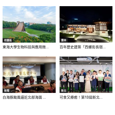
校園區
雲林
東海大學生物科技與應用微...
百年歷史建築「西螺街長宿...
新聞
新北
白海豚颱風逼近北部海面 ...
可食又療癒！第13屆新北...