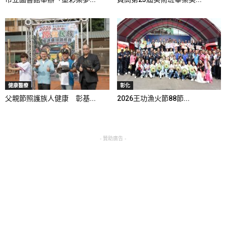
健康醫療
彰化
父親節照護族人健康 彰基...
2026王功漁火節88節...
- 贊助廣告 -