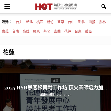
活動：
台北
新北
桃園
新竹
苗栗
台中
彰化
南投
雲林
嘉義
台南
高雄
屏東
基隆
宜蘭
花蓮
台東
離島
花蓮
花蓮
2025 HSH黑客松實戰工作坊 頂尖業師培力加...
編輯台新聞
-
2025-06-24