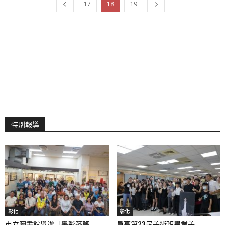
17
18
19
特別報導
彰化
彰化
市立圖書館舉辦「墨彩築夢...
員高第23屆美術班畢業美...