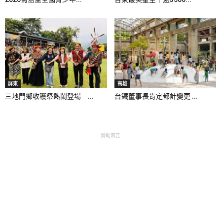
屏東
高雄
三地門鄉收穫祭熱鬧登場 ...
台鐵董事長肯定都計變更 ...
- 贊助廣告 -