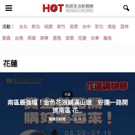
活動：
台北
新北
桃園
新竹
苗栗
台中
彰化
南投
雲林
嘉義
台南
高雄
屏東
基隆
宜蘭
花蓮
台東
離島
花蓮
花蓮
南區最強檔！金色花浪鋪滿山頭 好運一路開
進南區 花...
編輯台新聞
-
2026-08-06