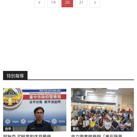
19
20
21
特別報導
台中
彰化
超無奈 泥醉男脫序見警舉...
市立圖書館舉辦「墨彩築夢...