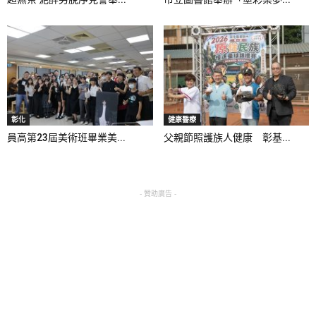
彰化
健康醫療
員高第23屆美術班畢業美...
父親節照護族人健康 彰基...
- 贊助廣告 -