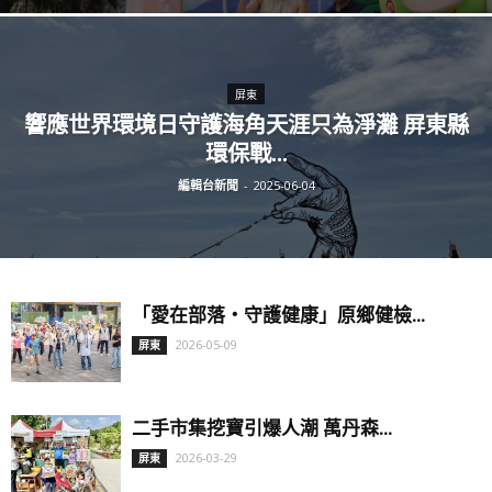
屏東
響應世界環境日守護海角天涯只為淨灘 屏東縣
環保戰...
編輯台新聞
-
2025-06-04
「愛在部落・守護健康」原鄉健檢...
2026-05-09
屏東
二手市集挖寶引爆人潮 萬丹森...
2026-03-29
屏東