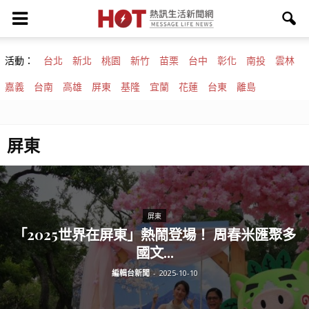
活動：
台北
新北
桃園
新竹
苗栗
台中
彰化
南投
雲林
嘉義
台南
高雄
屏東
基隆
宜蘭
花蓮
台東
離島
屏東
屏東
「2025世界在屏東」熱鬧登場！ 周春米匯聚多
國文...
編輯台新聞
-
2025-10-10