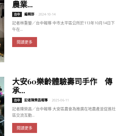
農業...
編輯部
-
2024-10-14
台中
記者林重鎣／台中報導 中市太平區公所於113年10月14日下
午在...
閱讀更多
大安60樂齡體驗壽司手作 傳
承...
記者陳榮昌報導
-
2025-06-11
台中
記者陳榮昌／台中報導 大安區農會為推廣在地農產並促進社
區交流互動...
閱讀更多