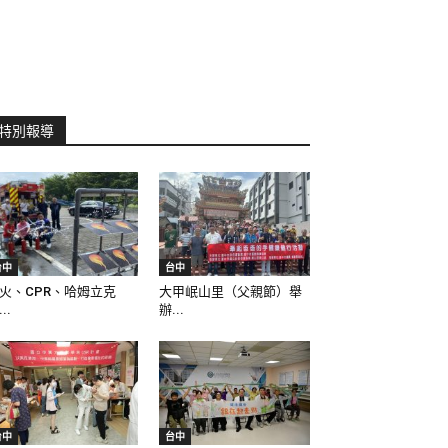
特別報導
台中
台中
火、CPR、哈姆立克
大甲岷山里（父親節）舉
..
辦...
台中
台中