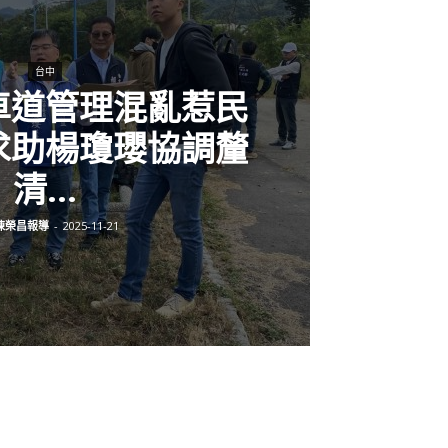
台中
車道管理混亂惹民
求助楊瓊瓔協調釐
清...
陳榮昌報導
-
2025-11-21