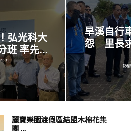
訊
旱溪自行
！弘光科大
生
怨 里長
 率先...
-10-15
記者
活
新
麗寶樂園渡假區結盟木棉花集
團 ...