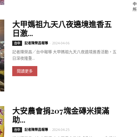
中
所.
大甲媽祖九天八夜遶境進香五
日激...
記者陳榮昌報導
-
2024-04-06
台中
記者陳榮昌／台中報導 大甲媽祖九天八夜遶境進香活動，五
日深夜隆重...
閱讀更多
大安農會捐207塊金磚米撲滿
助...
記者陳榮昌報導
-
2024-04-25
台中