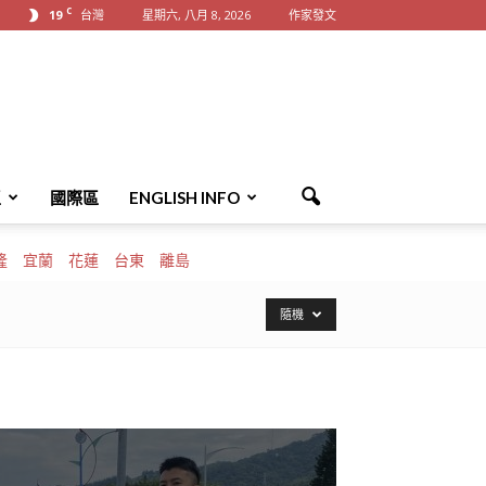
C
19
台灣
星期六, 八月 8, 2026
作家發文
區
國際區
ENGLISH INFO
隆
宜蘭
花蓮
台東
離島
隨機