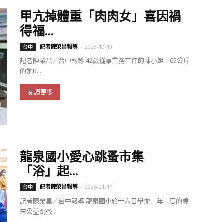
甲亢掉體重「肉肉女」喜因禍
得福...
記者陳榮昌報導
-
2023-10-19
台中
記者陳榮昌／台中報導 42歲從事業務工作的陳小姐，65公斤
的她B...
閱讀更多
龍泉國小愛心跳蚤市集
「浴」起...
記者陳榮昌報導
-
2024-01-17
台中
記者陳榮昌／台中報導 龍泉國小於十六日舉辦一年一度的歲
末公益跳蚤...