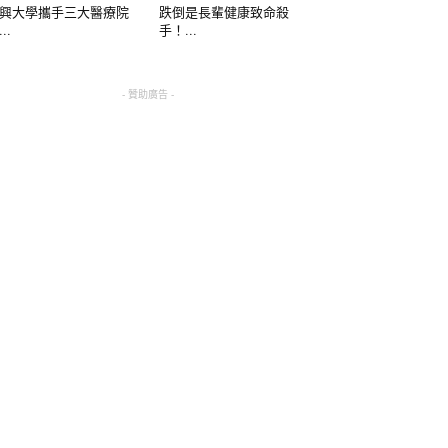
興大學攜手三大醫療院
跌倒是長輩健康致命殺
..
手！...
- 贊助廣告 -