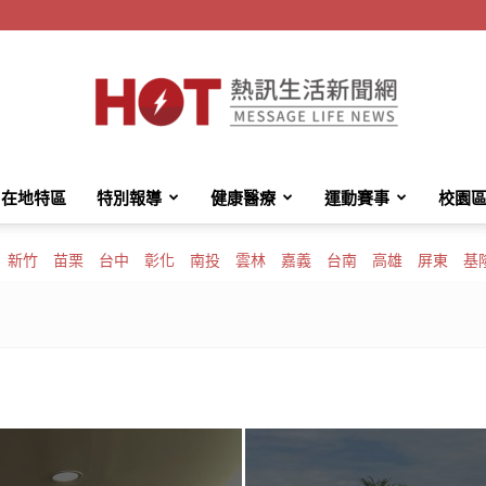
在地特區
特別報導
健康醫療
運動賽事
校園
HotMessage
新竹
苗栗
台中
彰化
南投
雲林
嘉義
台南
高雄
屏東
基
熱