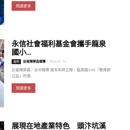
閱讀更多
永信社會福利基金會攜手龍泉
國小...
記者陳榮昌報導
-
2026-01-16
台中
記者陳榮昌／台中報導 歲末年終之際，龍泉國小以「教育即
公益」的理...
閱讀更多
展現在地產業特色 頭汴坑溪